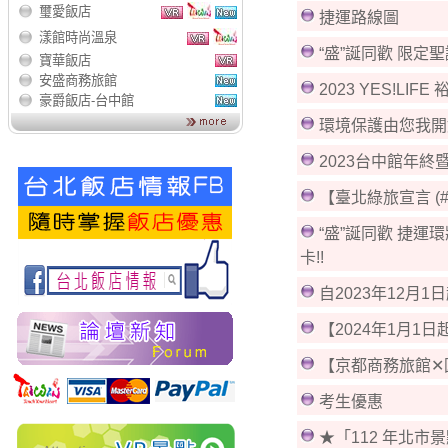
璽愛飯店
捷運路線圖
漾館時尚溫泉
“盛”誕同歡 限定
寶華飯店
安盛商務旅館
2023 YES!LIF
豪爵飯店-台中館
環境保護由您我開
2023台中館年終
【臺北綠旅宣言 (#Ta
“盛”誕同歡 捷運
卡!!
自2023年12月1
【2024年1月1
【京都商務旅館✕
考生優惠
★「112 年北市