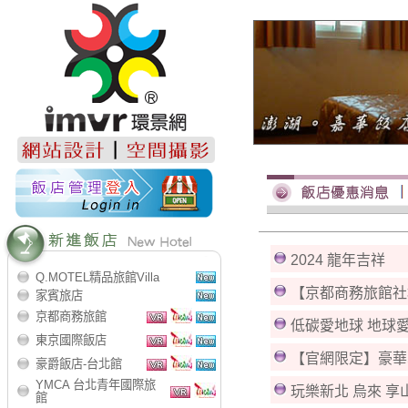
2024 龍年吉祥
Q.MOTEL精品旅館Villa
【京都商務旅館社
家賓旅店
京都商務旅館
低碳愛地球 地球
東京國際飯店
【官網限定】豪華單人
豪爵飯店-台北館
YMCA 台北青年國際旅
玩樂新北 烏來 享
館