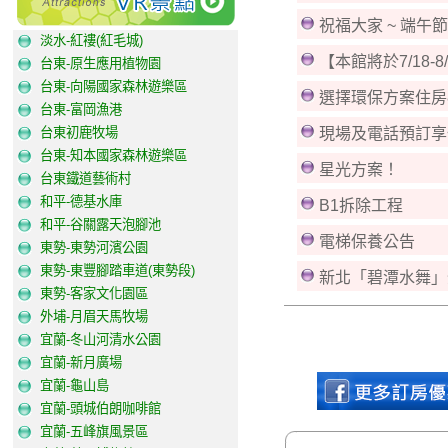
祝福大家 ~ 端午
淡水-紅褸(紅毛城)
【本館將於7/18-
台東-原生應用植物園
台東-向陽國家森林遊樂區
選擇環保方案住房
台東-富岡漁港
台東初鹿牧場
現場及電話預訂享優惠
台東-知本國家森林遊樂區
星光方案！
台東鐵道藝術村
和平-德基水庫
B1拆除工程
和平-谷關露天泡腳池
電梯保養公告
東勢-東勢河濱公園
東勢-東豐腳踏車道(東勢段)
新北「碧潭水舞」
東勢-客家文化園區
外埔-月眉天馬牧場
宜蘭-冬山河清水公園
宜蘭-新月廣場
宜蘭-龜山島
宜蘭-頭城伯朗咖啡館
宜蘭-五峰旗風景區