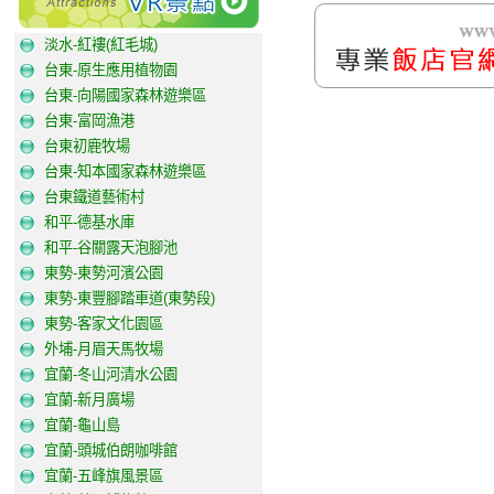
淡水-紅褸(紅毛城)
台東-原生應用植物園
台東-向陽國家森林遊樂區
台東-富岡漁港
台東初鹿牧場
台東-知本國家森林遊樂區
台東鐵道藝術村
和平-德基水庫
和平-谷關露天泡腳池
東勢-東勢河濱公園
東勢-東豐腳踏車道(東勢段)
東勢-客家文化園區
外埔-月眉天馬牧場
宜蘭-冬山河清水公園
宜蘭-新月廣場
宜蘭-龜山島
宜蘭-頭城伯朗咖啡館
宜蘭-五峰旗風景區