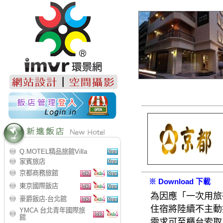
Q.MOTEL精品旅館Villa
家賓旅店
京都商務旅館
※ Download 下載
東京國際飯店
為因應「一次用旅
豪爵飯店-台北館
住宿將陸續不主動
YMCA 台北青年國際旅
館
需求可至櫃台索取