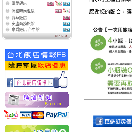
璽愛飯店
漾館時尚溫泉
感謝您的配合，讓
寶華飯店
安盛商務旅館
豪爵飯店-台中館