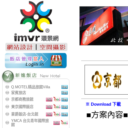
Q.MOTEL精品旅館Villa
家賓旅店
京都商務旅館
※ Download 下載
東京國際飯店
■方案內容■
豪爵飯店-台北館
YMCA 台北青年國際旅
館