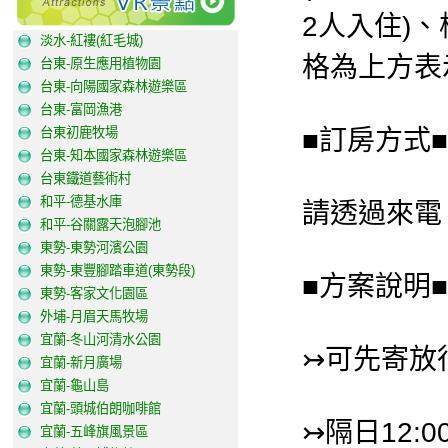
2人入住)、
淡水-紅褸(紅毛城)
格為上方表
台東-原生應用植物園
台東-向陽國家森林遊樂區
台東-富岡漁港
台東初鹿牧場
■訂房方式■
台東-知本國家森林遊樂區
台東鐵道藝術村
和平-德基水庫
請透過來電、
和平-谷關露天泡腳池
東勢-東勢河濱公園
東勢-東豐腳踏車道(東勢段)
■方案說明■
東勢-客家文化園區
外埔-月眉天馬牧場
宜蘭-冬山河清水公園
↣可先寄放
宜蘭-新月廣場
宜蘭-龜山島
宜蘭-頭城伯朗咖啡館
↣隔日12:
宜蘭-五峰旗風景區