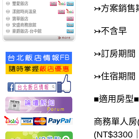
璽愛飯店
↣方案銷售
漾館時尚溫泉
寶華飯店
安盛商務旅館
↣不含早
豪爵飯店-台中館
↣訂房期間：
↣住宿期間：20
■適用房型■
商務單人房(
(NT$33