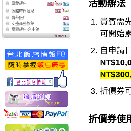
活動辦法
璽愛飯店
漾館時尚溫泉
寶華飯店
貴賓需
安盛商務旅館
豪爵飯店-台中館
可開始
自申請
NT$10,
NT$30
折價券
折價券使