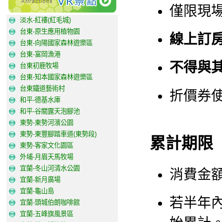
僅限現
淡水-紅褸(紅毛城)
台東-原生應用植物園
線上訂
台東-向陽國家森林遊樂區
台東-富岡漁港
不得與
台東初鹿牧場
台東-知本國家森林遊樂區
台東鐵道藝術村
折價券
和平-德基水庫
和平-谷關露天泡腳池
東勢-東勢河濱公園
東勢-東豐腳踏車道(東勢段)
累計期限
東勢-客家文化園區
外埔-月眉天馬牧場
宜蘭-冬山河清水公園
消費金
宜蘭-新月廣場
宜蘭-龜山島
若半年
宜蘭-頭城伯朗咖啡館
宜蘭-五峰旗風景區