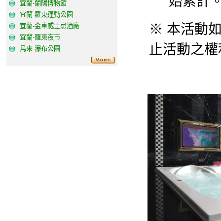
始累計
宜蘭-蘭陽博物館
宜蘭-羅東運動公園
※ 本活動
宜蘭-金車威士忌酒廠
宜蘭-羅東夜市
止活動之權
烏來-瀑布公園