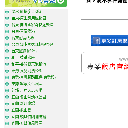
利，恕不另行通知
淡水-紅褸(紅毛城)
台東-原生應用植物園
台東-向陽國家森林遊樂區
台東-富岡漁港
台東初鹿牧場
台東-知本國家森林遊樂區
台東鐵道藝術村
和平-德基水庫
和平-谷關露天泡腳池
東勢-東勢河濱公園
東勢-東豐腳踏車道(東勢段)
東勢-客家文化園區
外埔-月眉天馬牧場
宜蘭-冬山河清水公園
宜蘭-新月廣場
宜蘭-龜山島
宜蘭-頭城伯朗咖啡館
宜蘭-五峰旗風景區