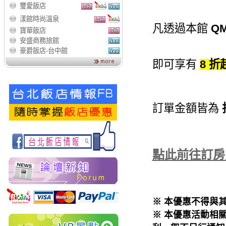
璽愛飯店
漾館時尚溫泉
凡透過本館
QM
寶華飯店
安盛商務旅館
豪爵飯店-台中館
即可享有
8 折
訂單金額皆為
點此前往訂房
※ 本優惠不得與
※ 本優惠活動相