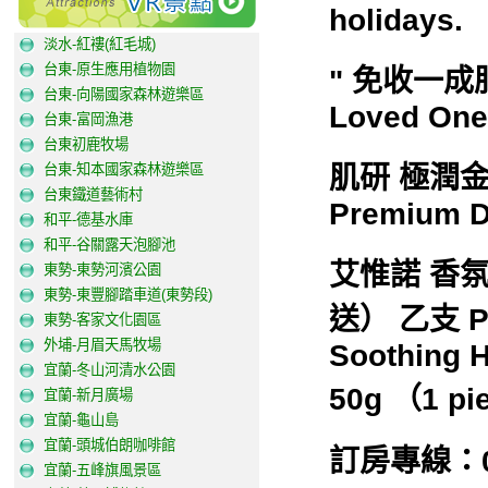
holidays.
淡水-紅褸(紅毛城)
台東-原生應用植物園
" 免收一成服務
台東-向陽國家森林遊樂區
Loved One 
台東-富岡漁港
台東初鹿牧場
台東-知本國家森林遊樂區
肌研 極潤金緻
台東鐵道藝術村
Premium D
和平-德基水庫
和平-谷關露天泡腳池
艾惟諾 香
東勢-東勢河濱公園
東勢-東豐腳踏車道(東勢段)
送） 乙支 Pa
東勢-客家文化園區
外埔-月眉天馬牧場
Soothing H
宜蘭-冬山河清水公園
50g （1 pi
宜蘭-新月廣場
宜蘭-龜山島
宜蘭-頭城伯朗咖啡館
訂房專線：02
宜蘭-五峰旗風景區