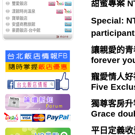
甜蜜專案 N
璽愛飯店
漾館時尚溫泉
寶華飯店
Special: 
安盛商務旅館
豪爵飯店-台中館
participan
讓親愛的青春永
forever you
寵愛情人好禮五重
Five Exclu
獨尊客房升等
Grace dou
平日定義收費 假