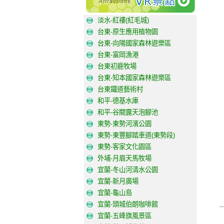
淡水-紅褸(紅毛城)
台東-原生應用植物園
台東-向陽國家森林遊樂區
台東-富岡漁港
台東初鹿牧場
台東-知本國家森林遊樂區
台東鐵道藝術村
和平-德基水庫
和平-谷關露天泡腳池
東勢-東勢河濱公園
東勢-東豐腳踏車道(東勢段)
東勢-客家文化園區
外埔-月眉天馬牧場
宜蘭-冬山河清水公園
宜蘭-新月廣場
宜蘭-龜山島
宜蘭-頭城伯朗咖啡館
宜蘭-五峰旗風景區