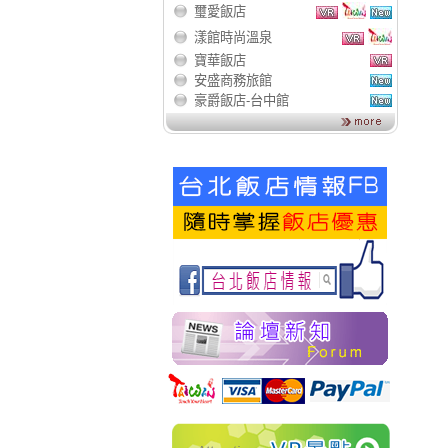
璽愛飯店
漾館時尚溫泉
寶華飯店
安盛商務旅館
豪爵飯店-台中館