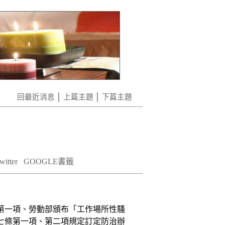
回最近消息
│
上篇主題
│
下篇主題
itter
GOOGLE書籤
第一項、勞動部頒布「工作場所性騷
七條第一項、第二項規定訂定防治辦