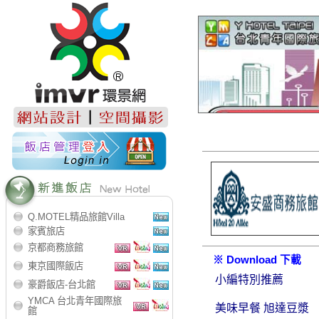
Q.MOTEL精品旅館Villa
家賓旅店
京都商務旅館
※ Download 下載
東京國際飯店
小編特別推薦
豪爵飯店-台北館
YMCA 台北青年國際旅
美味早餐 旭達豆漿
館