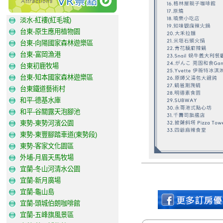
淡水-紅褸(紅毛城)
台東-原生應用植物園
台東-向陽國家森林遊樂區
台東-富岡漁港
台東初鹿牧場
台東-知本國家森林遊樂區
台東鐵道藝術村
和平-德基水庫
和平-谷關露天泡腳池
東勢-東勢河濱公園
東勢-東豐腳踏車道(東勢段)
東勢-客家文化園區
外埔-月眉天馬牧場
宜蘭-冬山河清水公園
宜蘭-新月廣場
宜蘭-龜山島
宜蘭-頭城伯朗咖啡館
宜蘭-五峰旗風景區