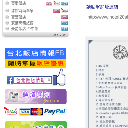
璽愛飯店
請點擊網址連結
漾館時尚溫泉
http://www.hotel2
寶華飯店
安盛商務旅館
豪爵飯店-台中館